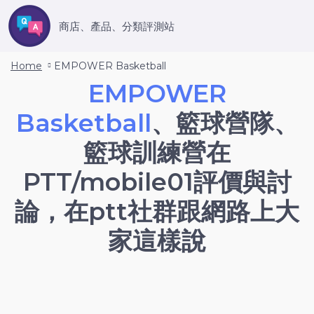
商店、產品、分類評測站
Home
EMPOWER Basketball
EMPOWER
Basketball
、籃球營隊、
籃球訓練營在
PTT/mobile01評價與討
論，在ptt社群跟網路上大
家這樣說