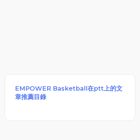
EMPOWER Basketball在ptt上的文
章推薦目錄