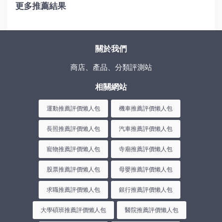
更多推薦結果
關於我們
商店、產品、分類評測站
相關網站
運動推薦評價懶人包
機車推薦評價懶人包
長照推薦評價懶人包
汽車推薦評價懶人包
寵物推薦評價懶人包
寺廟推薦評價懶人包
股票推薦評價懶人包
母嬰推薦評價懶人包
求職推薦評價懶人包
銀行推薦評價懶人包
大學碩班推薦評價懶人包
醫院推薦評價懶人包