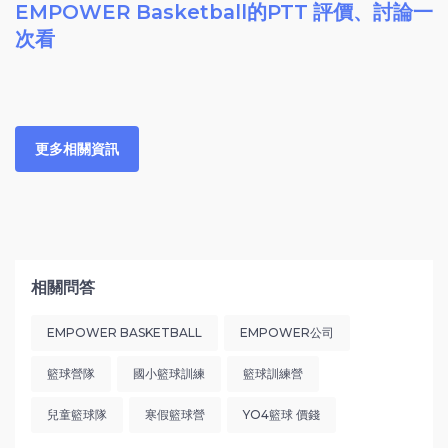
EMPOWER Basketball的PTT 評價、討論一
次看
更多相關資訊
相關問答
EMPOWER BASKETBALL
EMPOWER公司
籃球營隊
國小籃球訓練
籃球訓練營
兒童籃球隊
寒假籃球營
YO4籃球 價錢