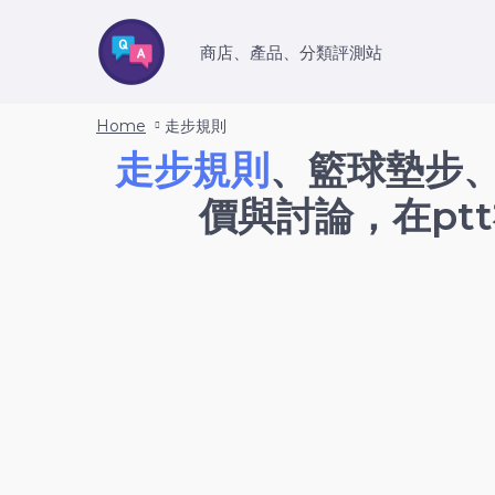
商店、產品、分類評測站
Home
走步規則
走步規則
、籃球墊步、走
價與討論，在pt