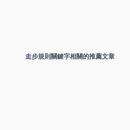
走步規則關鍵字相關的推薦文章