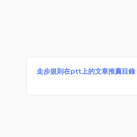
走步規則在ptt上的文章推薦目錄