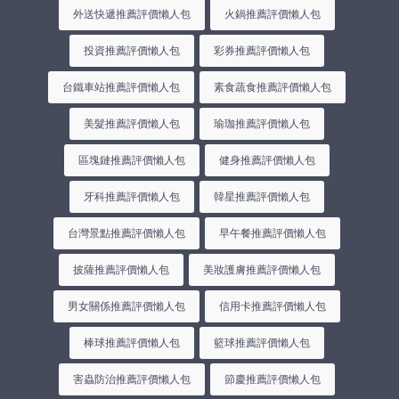
外送快遞推薦評價懶人包
火鍋推薦評價懶人包
投資推薦評價懶人包
彩券推薦評價懶人包
台鐵車站推薦評價懶人包
素食蔬食推薦評價懶人包
美髮推薦評價懶人包
瑜珈推薦評價懶人包
區塊鏈推薦評價懶人包
健身推薦評價懶人包
牙科推薦評價懶人包
韓星推薦評價懶人包
台灣景點推薦評價懶人包
早午餐推薦評價懶人包
披薩推薦評價懶人包
美妝護膚推薦評價懶人包
男女關係推薦評價懶人包
信用卡推薦評價懶人包
棒球推薦評價懶人包
籃球推薦評價懶人包
害蟲防治推薦評價懶人包
節慶推薦評價懶人包