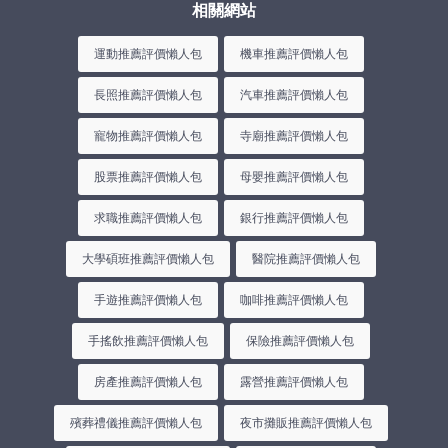
相關網站
運動推薦評價懶人包
機車推薦評價懶人包
長照推薦評價懶人包
汽車推薦評價懶人包
寵物推薦評價懶人包
寺廟推薦評價懶人包
股票推薦評價懶人包
母嬰推薦評價懶人包
求職推薦評價懶人包
銀行推薦評價懶人包
大學碩班推薦評價懶人包
醫院推薦評價懶人包
手遊推薦評價懶人包
咖啡推薦評價懶人包
手搖飲推薦評價懶人包
保險推薦評價懶人包
房產推薦評價懶人包
露營推薦評價懶人包
殯葬禮儀推薦評價懶人包
夜市攤販推薦評價懶人包