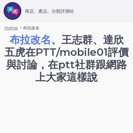
商店、產品、分類評測站
Home
布拉改名
布拉改名
、王志群、達欣
五虎在PTT/mobile01評價
與討論，在ptt社群跟網路
上大家這樣說