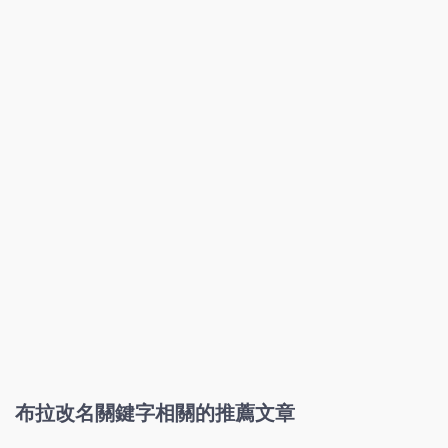
布拉改名關鍵字相關的推薦文章