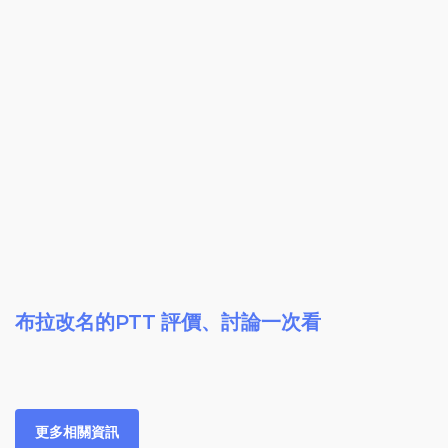
布拉改名的PTT 評價、討論一次看
更多相關資訊