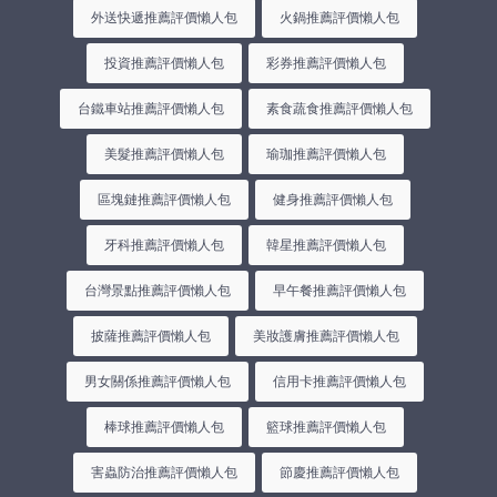
外送快遞推薦評價懶人包
火鍋推薦評價懶人包
投資推薦評價懶人包
彩券推薦評價懶人包
台鐵車站推薦評價懶人包
素食蔬食推薦評價懶人包
美髮推薦評價懶人包
瑜珈推薦評價懶人包
區塊鏈推薦評價懶人包
健身推薦評價懶人包
牙科推薦評價懶人包
韓星推薦評價懶人包
台灣景點推薦評價懶人包
早午餐推薦評價懶人包
披薩推薦評價懶人包
美妝護膚推薦評價懶人包
男女關係推薦評價懶人包
信用卡推薦評價懶人包
棒球推薦評價懶人包
籃球推薦評價懶人包
害蟲防治推薦評價懶人包
節慶推薦評價懶人包