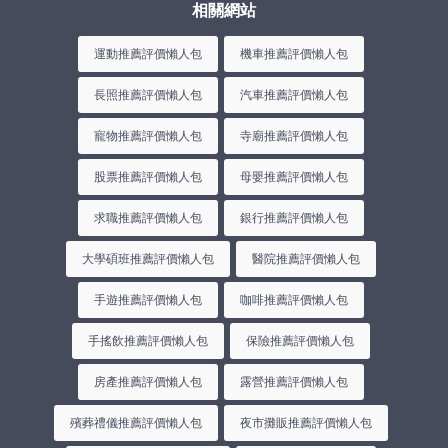
相關網站
運動推薦評價懶人包
機車推薦評價懶人包
長照推薦評價懶人包
汽車推薦評價懶人包
寵物推薦評價懶人包
寺廟推薦評價懶人包
股票推薦評價懶人包
母嬰推薦評價懶人包
求職推薦評價懶人包
銀行推薦評價懶人包
大學碩班推薦評價懶人包
醫院推薦評價懶人包
手遊推薦評價懶人包
咖啡推薦評價懶人包
手搖飲推薦評價懶人包
保險推薦評價懶人包
房產推薦評價懶人包
露營推薦評價懶人包
殯葬禮儀推薦評價懶人包
夜市攤販推薦評價懶人包