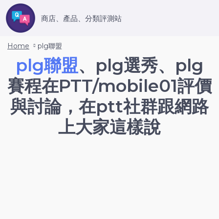
商店、產品、分類評測站
Home
plg聯盟
plg聯盟
、plg選秀、plg
賽程在PTT/mobile01評價
與討論，在ptt社群跟網路
上大家這樣說