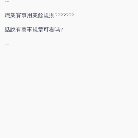
--
職業賽事用業餘規則???????
話說有賽事規章可看嗎?
--