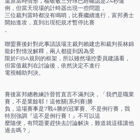
還原當時情形，楊敬敏三分球已經確認是24秒違
例，但當天現場的計時器出現一些問題，
三位裁判當時都沒有鳴哨，比賽繼續進行，富邦勇士
開始進攻，直到出現犯規才暫停比賽
。
聯盟賽後針對此事請該場主裁判賴建忠和裁判長林錦
龍針對情況解釋，兩人都提到因為受
限於FIBA規則的框架，所以雖然場控委員建議看，
但當值裁判在討論後，依然決定不進行
電視輔助判決。
賽後富邦總教練許晉哲直言不滿判決，「我們是職業
賽，不是業餘耶！這攸關(系列賽)勝
負，這場賽事是7戰4勝的冠軍賽、不是例行賽，我
特別強調『這不是例行賽！』不可以這
麼隨便，有問題要趕快去討論解決，難道就這樣讓他
過去嗎？」