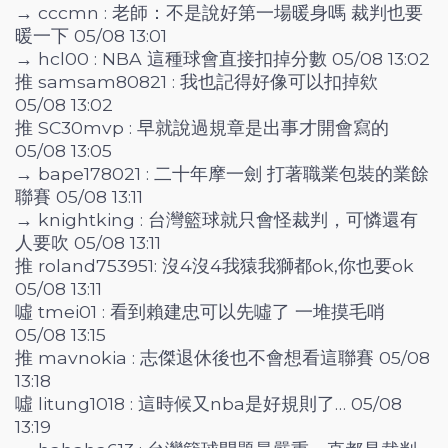
→ cccmn : 老師：不是說好第一場暖身嗎 裁判也要
暖一下 05/08 13:01
→ hcl00 : NBA 這種球會直接扣掉分數 05/08 13:02
推 samsam80821 : 我也記得好像可以扣掉欸
05/08 13:02
推 SC30mvp : 早就說過規章是出事才開會寫的
05/08 13:05
→ bape178021 : 二十年摩一劍 打著職業包裝的業餘
聯賽 05/08 13:11
→ knightking : 台灣籃球就只會怪裁判，可憐還有
人要吹 05/08 13:11
推 roland753951: 沒4沒4我猿我獅都ok,你也要ok
05/08 13:11
噓 tmei01 : 看到賴建忠可以先噓了 一堆摸毛哨
05/08 13:15
推 mavnokia : 志傑退休後也不會想看這聯賽 05/08
13:18
噓 litung1018 : 這時候又nba是好規則了… 05/08
13:19