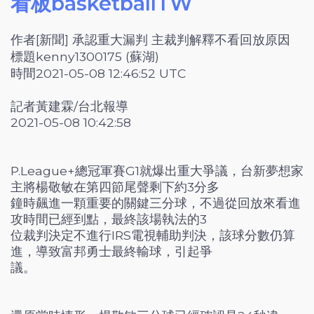
看板basketballTW
作者
[新聞] 承認重大漏判 主裁判解釋不看回放原因
標題
kenny1300175 (蘇湖)
時間
2021-05-08 12:46:52 UTC
記者黃建霖/台北報導
2021-05-08 10:42:58
P.League+總冠軍賽G1就爆出重大爭議，台新夢想家
主將楊敬敏在第四節尾聲剩下約3分多
鐘時飆進一顆重要的關鍵三分球，不過從回放來看進
攻時間已經到點，最終該場執法的3
位裁判決定不進行IRS電視輔助判決，該球分數仍算
進，導致富邦勇士最終輸球，引起爭
議。