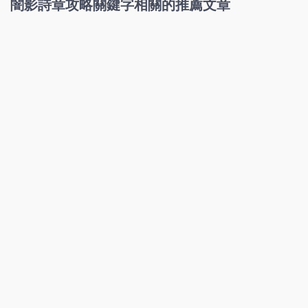
闇影詩章攻略關鍵字相關的推薦文章