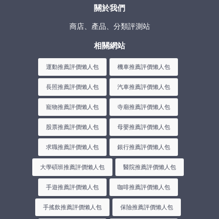
關於我們
商店、產品、分類評測站
相關網站
運動推薦評價懶人包
機車推薦評價懶人包
長照推薦評價懶人包
汽車推薦評價懶人包
寵物推薦評價懶人包
寺廟推薦評價懶人包
股票推薦評價懶人包
母嬰推薦評價懶人包
求職推薦評價懶人包
銀行推薦評價懶人包
大學碩班推薦評價懶人包
醫院推薦評價懶人包
手遊推薦評價懶人包
咖啡推薦評價懶人包
手搖飲推薦評價懶人包
保險推薦評價懶人包