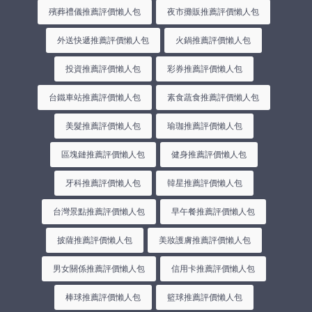
殯葬禮儀推薦評價懶人包
夜市攤販推薦評價懶人包
外送快遞推薦評價懶人包
火鍋推薦評價懶人包
投資推薦評價懶人包
彩券推薦評價懶人包
台鐵車站推薦評價懶人包
素食蔬食推薦評價懶人包
美髮推薦評價懶人包
瑜珈推薦評價懶人包
區塊鏈推薦評價懶人包
健身推薦評價懶人包
牙科推薦評價懶人包
韓星推薦評價懶人包
台灣景點推薦評價懶人包
早午餐推薦評價懶人包
披薩推薦評價懶人包
美妝護膚推薦評價懶人包
男女關係推薦評價懶人包
信用卡推薦評價懶人包
棒球推薦評價懶人包
籃球推薦評價懶人包