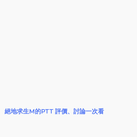
絕地求生M的PTT 評價、討論一次看