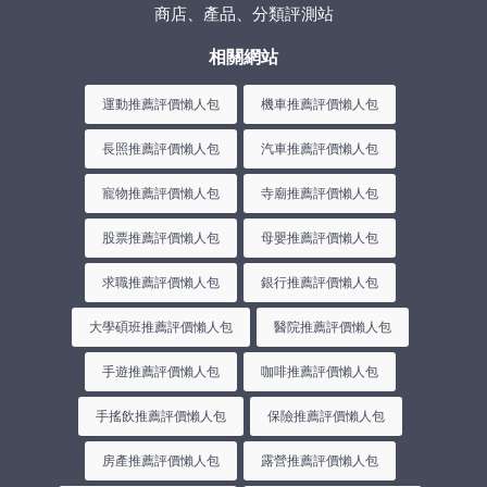
商店、產品、分類評測站
相關網站
運動推薦評價懶人包
機車推薦評價懶人包
長照推薦評價懶人包
汽車推薦評價懶人包
寵物推薦評價懶人包
寺廟推薦評價懶人包
股票推薦評價懶人包
母嬰推薦評價懶人包
求職推薦評價懶人包
銀行推薦評價懶人包
大學碩班推薦評價懶人包
醫院推薦評價懶人包
手遊推薦評價懶人包
咖啡推薦評價懶人包
手搖飲推薦評價懶人包
保險推薦評價懶人包
房產推薦評價懶人包
露營推薦評價懶人包