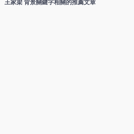
王家梁 背景關鍵字相關的推薦文章