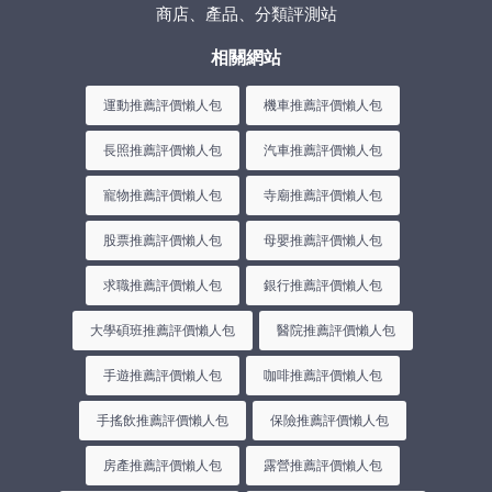
商店、產品、分類評測站
相關網站
運動推薦評價懶人包
機車推薦評價懶人包
長照推薦評價懶人包
汽車推薦評價懶人包
寵物推薦評價懶人包
寺廟推薦評價懶人包
股票推薦評價懶人包
母嬰推薦評價懶人包
求職推薦評價懶人包
銀行推薦評價懶人包
大學碩班推薦評價懶人包
醫院推薦評價懶人包
手遊推薦評價懶人包
咖啡推薦評價懶人包
手搖飲推薦評價懶人包
保險推薦評價懶人包
房產推薦評價懶人包
露營推薦評價懶人包