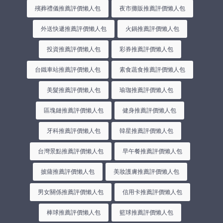
殯葬禮儀推薦評價懶人包
夜市攤販推薦評價懶人包
外送快遞推薦評價懶人包
火鍋推薦評價懶人包
投資推薦評價懶人包
彩券推薦評價懶人包
台鐵車站推薦評價懶人包
素食蔬食推薦評價懶人包
美髮推薦評價懶人包
瑜珈推薦評價懶人包
區塊鏈推薦評價懶人包
健身推薦評價懶人包
牙科推薦評價懶人包
韓星推薦評價懶人包
台灣景點推薦評價懶人包
早午餐推薦評價懶人包
披薩推薦評價懶人包
美妝護膚推薦評價懶人包
男女關係推薦評價懶人包
信用卡推薦評價懶人包
棒球推薦評價懶人包
籃球推薦評價懶人包