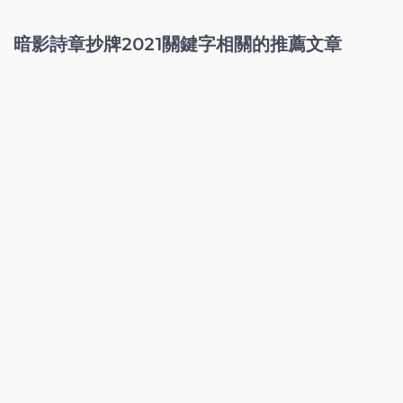
暗影詩章抄牌2021關鍵字相關的推薦文章