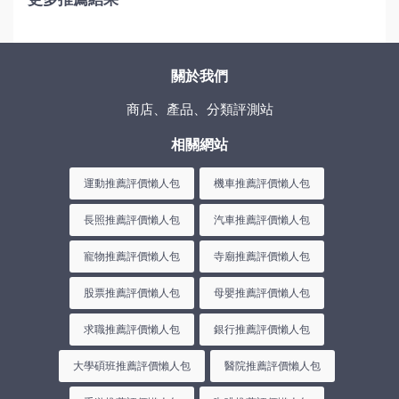
關於我們
商店、產品、分類評測站
相關網站
運動推薦評價懶人包
機車推薦評價懶人包
長照推薦評價懶人包
汽車推薦評價懶人包
寵物推薦評價懶人包
寺廟推薦評價懶人包
股票推薦評價懶人包
母嬰推薦評價懶人包
求職推薦評價懶人包
銀行推薦評價懶人包
大學碩班推薦評價懶人包
醫院推薦評價懶人包