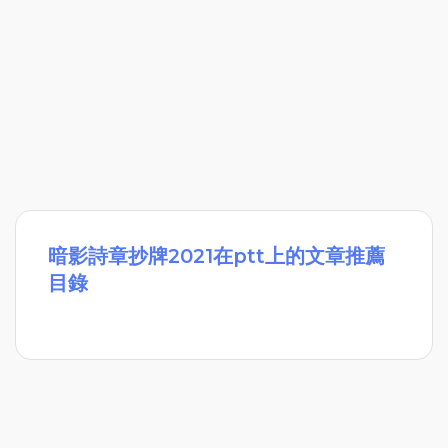
暗影詩章抄牌2021在ptt上的文章推薦
目錄