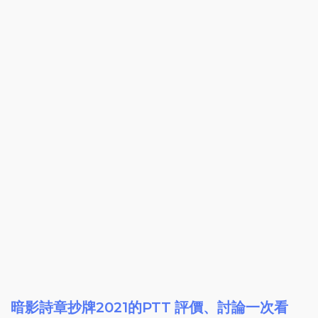
暗影詩章抄牌2021的PTT 評價、討論一次看