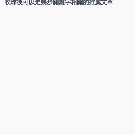
收球後可以走幾步關鍵字相關的推薦文章