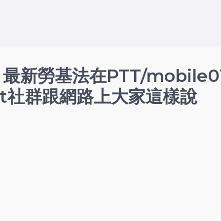
新勞基法在PTT/mobile0
tt社群跟網路上大家這樣說