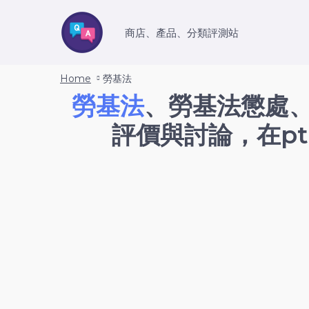
商店、產品、分類評測站
Home
勞基法
勞基法
、勞基法懲處、最
評價與討論，在p